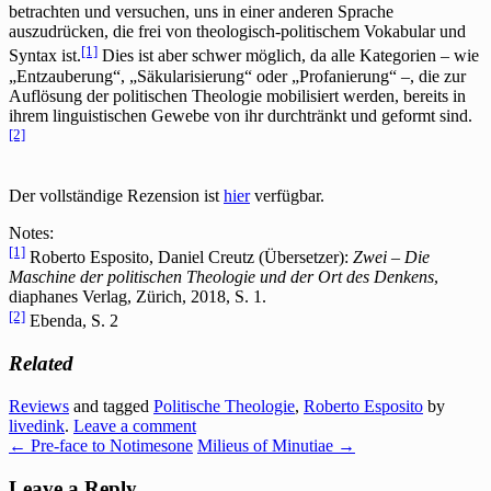
betrachten und versuchen, uns in einer anderen Sprache
auszudrücken, die frei von theologisch-politischem Vokabular und
[1]
Syntax ist.
Dies ist aber schwer möglich, da alle Kategorien – wie
„Entzauberung“, „Säkularisierung“ oder „Profanierung“ –, die zur
Auflösung der politischen Theologie mobilisiert werden, bereits in
ihrem linguistischen Gewebe von ihr durchtränkt und geformt sind.
[2]
Der vollständige Rezension ist
hier
verfügbar.
Notes:
[1]
Roberto Esposito, Daniel Creutz (Übersetzer):
Zwei – Die
Maschine der politischen Theologie und der Ort des Denkens
,
diaphanes Verlag, Zürich, 2018, S. 1.
[2]
Ebenda, S. 2
Related
Reviews
and tagged
Politische Theologie
,
Roberto Esposito
by
livedink
.
Leave a comment
←
Pre-face to Notimesone
Milieus of Minutiae
→
Leave a Reply