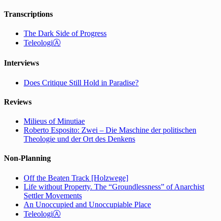
Transcriptions
The Dark Side of Progress
TeleologiⒶ
Interviews
Does Critique Still Hold in Paradise?
Reviews
Milieus of Minutiae
Roberto Esposito: Zwei – Die Maschine der politischen
Theologie und der Ort des Denkens
Non-Planning
Off the Beaten Track [Holzwege]
Life without Property. The “Groundlessness” of Anarchist
Settler Movements
An Unoccupied and Unoccupiable Place
TeleologiⒶ