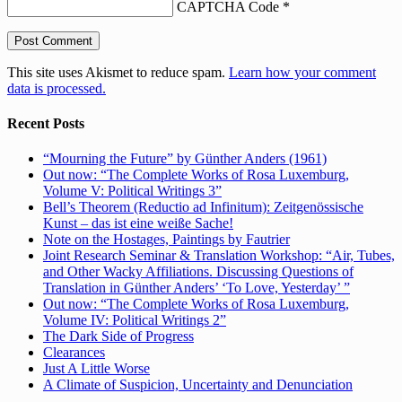
CAPTCHA Code
*
This site uses Akismet to reduce spam.
Learn how your comment
data is processed.
Recent Posts
“Mourning the Future” by Günther Anders (1961)
Out now: “The Complete Works of Rosa Luxemburg,
Volume V: Political Writings 3”
Bell’s Theorem (Reductio ad Infinitum): Zeitgenössische
Kunst – das ist eine weiße Sache!
Note on the Hostages, Paintings by Fautrier
Joint Research Seminar & Translation Workshop: “Air, Tubes,
and Other Wacky Affiliations. Discussing Questions of
Translation in Günther Anders’ ‘To Love, Yesterday’ ”
Out now: “The Complete Works of Rosa Luxemburg,
Volume IV: Political Writings 2”
The Dark Side of Progress
Clearances
Just A Little Worse
A Climate of Suspicion, Uncertainty and Denunciation