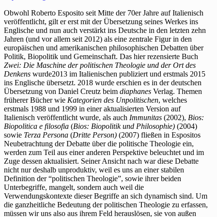
Obwohl Roberto Esposito seit Mitte der 70er Jahre auf Italienisch
veröffentlicht, gilt er erst mit der Übersetzung seines Werkes ins
Englische und nun auch verstärkt ins Deutsche in den letzten zehn
Jahren (und vor allem seit 2012) als eine zentrale Figur in den
europäischen und amerikanischen philosophischen Debatten über
Politik, Biopolitik und Gemeinschaft. Das hier rezensierte Buch
Zwei: Die Maschine der politischen Theologie und der Ort des
Denkens
wurde2013 im Italienischen publiziert und erstmals 2015
ins Englische übersetzt. 2018 wurde erschien es in der deutschen
Übersetzung von Daniel Creutz beim
diaphanes
Verlag. Themen
früherer Bücher wie
Kategorien des Unpolitischen
, welches
erstmals 1988 und 1999 in einer aktualisierten Version auf
Italienisch veröffentlicht wurde, als auch
Immunitas
(2002),
Bios:
Biopolitica e filosofia
(
Bios: Biopolitik und Philosophie)
(2004)
sowie
Terza Persona
(
Dritte Person)
(2007) fließen in Espositos
Neubetrachtung der Debatte über die politische Theologie ein,
werden zum Teil aus einer anderen Perspektive beleuchtet und im
Zuge dessen aktualisiert.
Seiner Ansicht nach war diese Debatte
nicht nur deshalb unproduktiv, weil es uns an einer stabilen
Definition der “politischen Theologie”, sowie ihrer beiden
Unterbegriffe, mangelt, sondern auch weil die
Verwendungskontexte dieser Begriffe an sich dynamisch sind. Um
die ganzheitliche Bedeutung der politischen Theologie zu erfassen,
müssen wir uns also aus ihrem Feld herauslösen, sie von außen