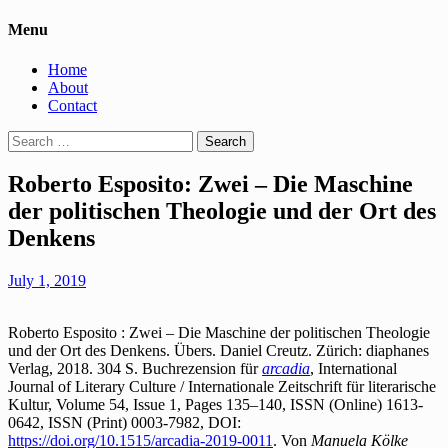
Menu
Home
About
Contact
Search
for:
Roberto Esposito: Zwei – Die Maschine
der politischen Theologie und der Ort des
Denkens
July 1, 2019
Roberto Esposito : Zwei – Die Maschine der politischen Theologie
und der Ort des Denkens. Übers. Daniel Creutz. Zürich: diaphanes
Verlag, 2018. 304 S. Buchrezension für
arcadia
, International
Journal of Literary Culture / Internationale Zeitschrift für literarische
Kultur, Volume 54, Issue 1, Pages 135–140, ISSN (Online) 1613-
0642, ISSN (Print) 0003-7982, DOI:
https://doi.org/10.1515/arcadia-2019-0011
. Von
Manuela Kölke