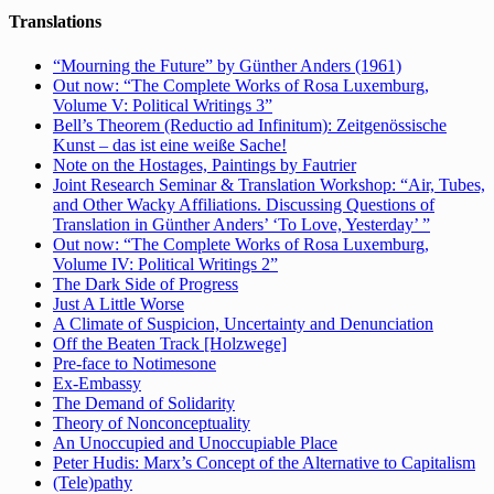
Translations
“Mourning the Future” by Günther Anders (1961)
Out now: “The Complete Works of Rosa Luxemburg,
Volume V: Political Writings 3”
Bell’s Theorem (Reductio ad Infinitum): Zeitgenössische
Kunst – das ist eine weiße Sache!
Note on the Hostages, Paintings by Fautrier
Joint Research Seminar & Translation Workshop: “Air, Tubes,
and Other Wacky Affiliations. Discussing Questions of
Translation in Günther Anders’ ‘To Love, Yesterday’ ”
Out now: “The Complete Works of Rosa Luxemburg,
Volume IV: Political Writings 2”
The Dark Side of Progress
Just A Little Worse
A Climate of Suspicion, Uncertainty and Denunciation
Off the Beaten Track [Holzwege]
Pre-face to Notimesone
Ex-Embassy
The Demand of Solidarity
Theory of Nonconceptuality
An Unoccupied and Unoccupiable Place
Peter Hudis: Marx’s Concept of the Alternative to Capitalism
(Tele)pathy