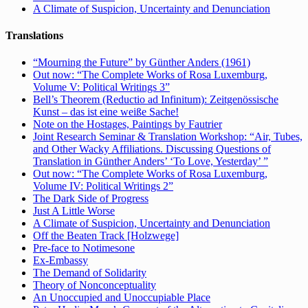
A Climate of Suspicion, Uncertainty and Denunciation
Translations
“Mourning the Future” by Günther Anders (1961)
Out now: “The Complete Works of Rosa Luxemburg,
Volume V: Political Writings 3”
Bell’s Theorem (Reductio ad Infinitum): Zeitgenössische
Kunst – das ist eine weiße Sache!
Note on the Hostages, Paintings by Fautrier
Joint Research Seminar & Translation Workshop: “Air, Tubes,
and Other Wacky Affiliations. Discussing Questions of
Translation in Günther Anders’ ‘To Love, Yesterday’ ”
Out now: “The Complete Works of Rosa Luxemburg,
Volume IV: Political Writings 2”
The Dark Side of Progress
Just A Little Worse
A Climate of Suspicion, Uncertainty and Denunciation
Off the Beaten Track [Holzwege]
Pre-face to Notimesone
Ex-Embassy
The Demand of Solidarity
Theory of Nonconceptuality
An Unoccupied and Unoccupiable Place