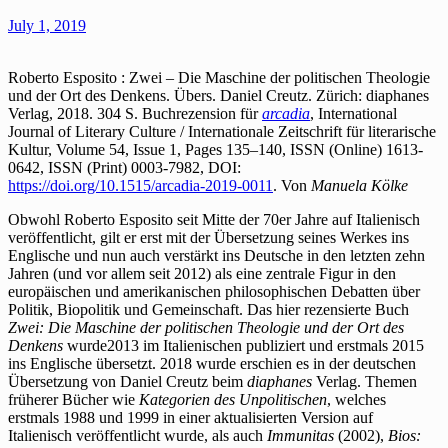
July 1, 2019
Roberto Esposito : Zwei – Die Maschine der politischen Theologie
und der Ort des Denkens. Übers. Daniel Creutz. Zürich: diaphanes
Verlag, 2018. 304 S. Buchrezension für
arcadia
, International
Journal of Literary Culture / Internationale Zeitschrift für literarische
Kultur, Volume 54, Issue 1, Pages 135–140, ISSN (Online) 1613-
0642, ISSN (Print) 0003-7982, DOI:
https://doi.org/10.1515/arcadia-2019-0011
. Von
Manuela Kölke
Obwohl Roberto Esposito seit Mitte der 70er Jahre auf Italienisch
veröffentlicht, gilt er erst mit der Übersetzung seines Werkes ins
Englische und nun auch verstärkt ins Deutsche in den letzten zehn
Jahren (und vor allem seit 2012) als eine zentrale Figur in den
europäischen und amerikanischen philosophischen Debatten über
Politik, Biopolitik und Gemeinschaft. Das hier rezensierte Buch
Zwei: Die Maschine der politischen Theologie und der Ort des
Denkens
wurde2013 im Italienischen publiziert und erstmals 2015
ins Englische übersetzt. 2018 wurde erschien es in der deutschen
Übersetzung von Daniel Creutz beim
diaphanes
Verlag. Themen
früherer Bücher wie
Kategorien des Unpolitischen
, welches
erstmals 1988 und 1999 in einer aktualisierten Version auf
Italienisch veröffentlicht wurde, als auch
Immunitas
(2002),
Bios: