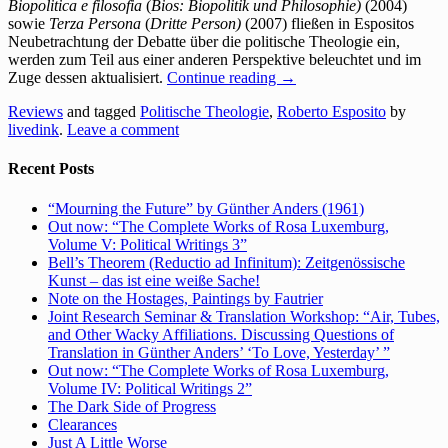
Biopolitica e filosofia
(
Bios: Biopolitik und Philosophie)
(2004)
sowie
Terza Persona
(
Dritte Person)
(2007) fließen in Espositos
Neubetrachtung der Debatte über die politische Theologie ein,
werden zum Teil aus einer anderen Perspektive beleuchtet und im
Zuge dessen aktualisiert.
Continue reading
→
Reviews
and tagged
Politische Theologie
,
Roberto Esposito
by
livedink
.
Leave a comment
Recent Posts
“Mourning the Future” by Günther Anders (1961)
Out now: “The Complete Works of Rosa Luxemburg,
Volume V: Political Writings 3”
Bell’s Theorem (Reductio ad Infinitum): Zeitgenössische
Kunst – das ist eine weiße Sache!
Note on the Hostages, Paintings by Fautrier
Joint Research Seminar & Translation Workshop: “Air, Tubes,
and Other Wacky Affiliations. Discussing Questions of
Translation in Günther Anders’ ‘To Love, Yesterday’ ”
Out now: “The Complete Works of Rosa Luxemburg,
Volume IV: Political Writings 2”
The Dark Side of Progress
Clearances
Just A Little Worse