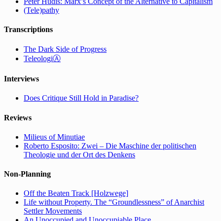
Peter Hudis: Marx’s Concept of the Alternative to Capitalism
(Tele)pathy
Transcriptions
The Dark Side of Progress
TeleologiⒶ
Interviews
Does Critique Still Hold in Paradise?
Reviews
Milieus of Minutiae
Roberto Esposito: Zwei – Die Maschine der politischen
Theologie und der Ort des Denkens
Non-Planning
Off the Beaten Track [Holzwege]
Life without Property. The “Groundlessness” of Anarchist
Settler Movements
An Unoccupied and Unoccupiable Place